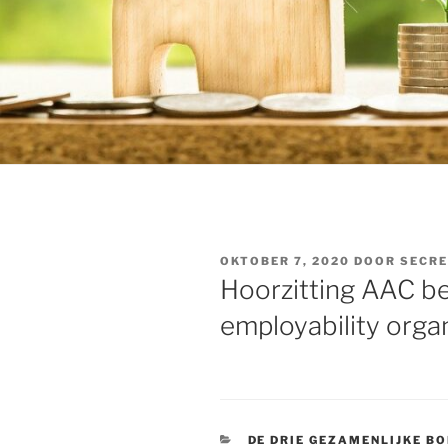
GEPLAATST
OKTOBER 7, 2020
DOOR
SECRE
OP
Hoorzitting AAC be
employability organ
CATEGORIEËN
DE DRIE GEZAMENLIJKE B