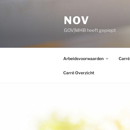
Ga
naar
NOV
de
inhoud
GOV|MHB heeft gepiept
Arbeidsvoorwaarden
Carré
Carré Overzicht