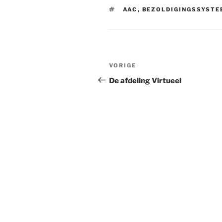
TAGS
AAC
,
BEZOLDIGINGSSYSTE
Bericht
VORIGE
Vorig
navigatie
bericht
De afdeling Virtueel