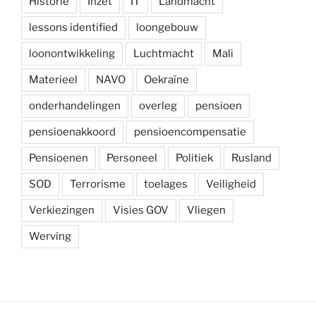
Historie
Inzet
IT
Landmacht
lessons identified
loongebouw
loonontwikkeling
Luchtmacht
Mali
Materieel
NAVO
Oekraïne
onderhandelingen
overleg
pensioen
pensioenakkoord
pensioencompensatie
Pensioenen
Personeel
Politiek
Rusland
SOD
Terrorisme
toelages
Veiligheid
Verkiezingen
Visies GOV
Vliegen
Werving