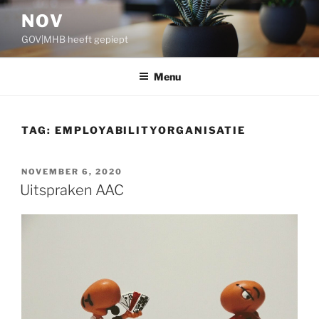
Ga
NOV
naar
GOV|MHB heeft gepiept
de
inhoud
Menu
TAG:
EMPLOYABILITYORGANISATIE
GEPLAATST
NOVEMBER 6, 2020
OP
Uitspraken AAC