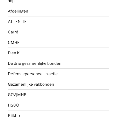
abp
Afdelingen
ATTENTIE
Carré
CMHF
D en K
De drie gezamenlijke bonden
Defensiepersoneel in actie
Gezamenlijke vakbonden
GOV|MHB
HSGO
Kijktip