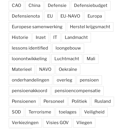
CAO
China
Defensie
Defensiebudget
Defensienota
EU
EU-NAVO
Europa
Europese samenwerking
Herstel krijgsmacht
Historie
Inzet
IT
Landmacht
lessons identified
loongebouw
loonontwikkeling
Luchtmacht
Mali
Materieel
NAVO
Oekraïne
onderhandelingen
overleg
pensioen
pensioenakkoord
pensioencompensatie
Pensioenen
Personeel
Politiek
Rusland
SOD
Terrorisme
toelages
Veiligheid
Verkiezingen
Visies GOV
Vliegen