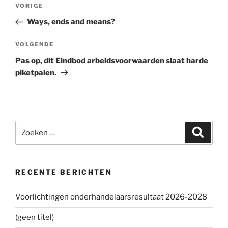
Bericht
VORIGE
Vorig
navigatie
bericht
Ways, ends and means?
VOLGENDE
Volgend
bericht
Pas op, dit Eindbod arbeidsvoorwaarden slaat harde
piketpalen.
Zoeken
Zoeke
naar:
RECENTE BERICHTEN
Voorlichtingen onderhandelaarsresultaat 2026-2028
(geen titel)