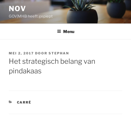
Ga
NOV
naar
GOV|MHB heeft gepiept
de
inhoud
Menu
GEPLAATST
MEI 2, 2017
DOOR
STEPHAN
OP
Het strategisch belang van
pindakaas
CATEGORIEËN
CARRÉ