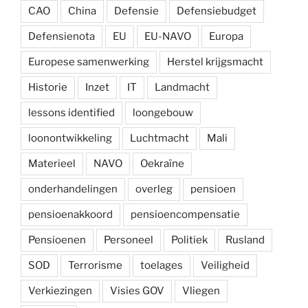
CAO
China
Defensie
Defensiebudget
Defensienota
EU
EU-NAVO
Europa
Europese samenwerking
Herstel krijgsmacht
Historie
Inzet
IT
Landmacht
lessons identified
loongebouw
loonontwikkeling
Luchtmacht
Mali
Materieel
NAVO
Oekraïne
onderhandelingen
overleg
pensioen
pensioenakkoord
pensioencompensatie
Pensioenen
Personeel
Politiek
Rusland
SOD
Terrorisme
toelages
Veiligheid
Verkiezingen
Visies GOV
Vliegen