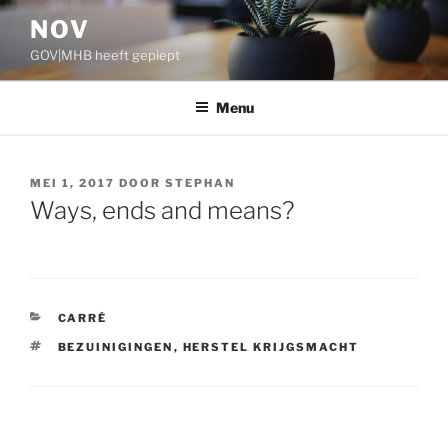
Ga
NOV
naar
GOV|MHB heeft gepiept
de
inhoud
Menu
GEPLAATST
MEI 1, 2017
DOOR
STEPHAN
OP
Ways, ends and means?
CATEGORIEËN
CARRÉ
TAGS
BEZUINIGINGEN
,
HERSTEL KRIJGSMACHT
Bericht