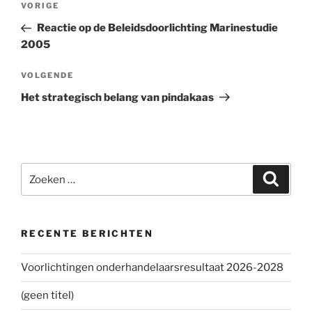
VORIGE
Vorig
navigatie
bericht
Reactie op de Beleidsdoorlichting Marinestudie
2005
VOLGENDE
Volgend
bericht
Het strategisch belang van pindakaas
Zoeken
Zoeke
naar:
RECENTE BERICHTEN
Voorlichtingen onderhandelaarsresultaat 2026-2028
(geen titel)