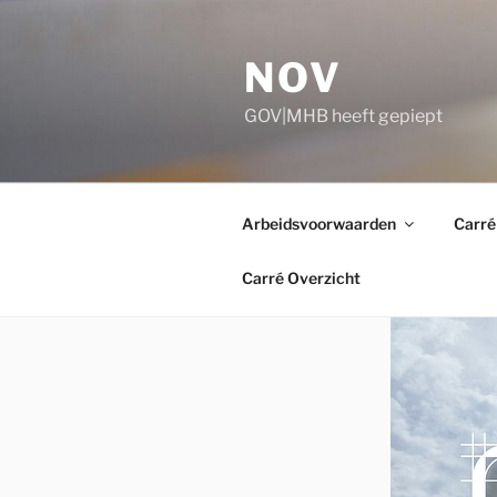
Ga
naar
NOV
de
inhoud
GOV|MHB heeft gepiept
Arbeidsvoorwaarden
Carré
Carré Overzicht