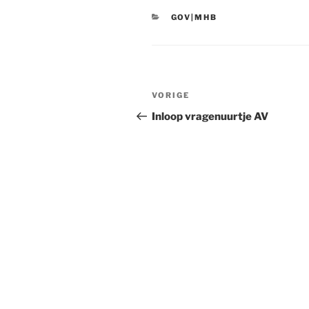
CATEGORIEËN
GOV|MHB
Bericht
VORIGE
Vorig
navigatie
bericht
Inloop vragenuurtje AV