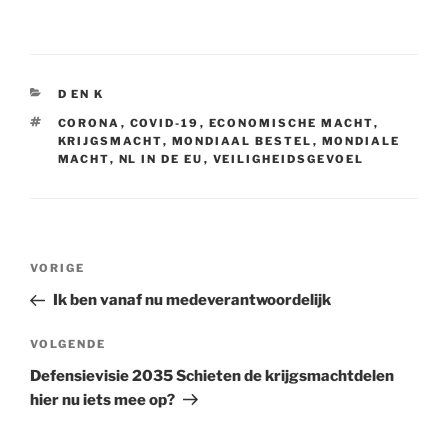
CATEGORIEËN
D EN K
TAGS
CORONA
,
COVID-19
,
ECONOMISCHE MACHT
,
KRIJGSMACHT
,
MONDIAAL BESTEL
,
MONDIALE
MACHT
,
NL IN DE EU
,
VEILIGHEIDSGEVOEL
Bericht
VORIGE
Vorig
navigatie
bericht
Ik ben vanaf nu medeverantwoordelijk
VOLGENDE
Volgend
bericht
Defensievisie 2035 Schieten de krijgsmachtdelen
hier nu iets mee op?