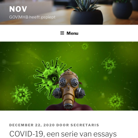
Ga
NOV
naar
GOV|MHB heeft gepiept
de
inhoud
Menu
GEPLAATST
DECEMBER 22, 2020
DOOR
SECRETARIS
OP
COVID-19, een serie van essays