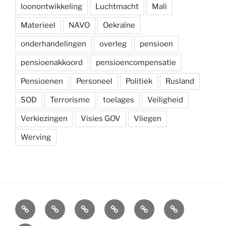
loonontwikkeling
Luchtmacht
Mali
Materieel
NAVO
Oekraïne
onderhandelingen
overleg
pensioen
pensioenakkoord
pensioencompensatie
Pensioenen
Personeel
Politiek
Rusland
SOD
Terrorisme
toelages
Veiligheid
Verkiezingen
Visies GOV
Vliegen
Werving
Arbeidsvoorwaarden
Carré
Onze
Ledenvoordelen
Afdelingen
Symposium
krijgsmacht