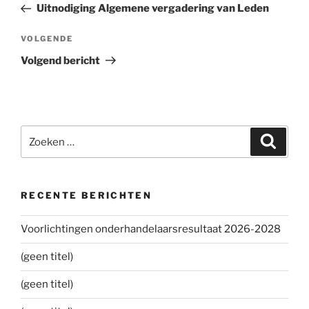
bericht
Uitnodiging Algemene vergadering van Leden
VOLGENDE
Volgend
bericht
Volgend bericht
Zoeken
Zoeke
naar:
RECENTE BERICHTEN
Voorlichtingen onderhandelaarsresultaat 2026-2028
(geen titel)
(geen titel)