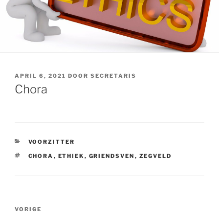
GEPLAATST
APRIL 6, 2021
DOOR
SECRETARIS
OP
Chora
CATEGORIEËN
VOORZITTER
TAGS
CHORA
,
ETHIEK
,
GRIENDSVEN
,
ZEGVELD
Bericht
VORIGE
Vorig
navigatie