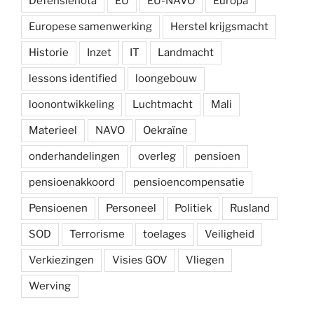
Defensienota
EU
EU-NAVO
Europa
Europese samenwerking
Herstel krijgsmacht
Historie
Inzet
IT
Landmacht
lessons identified
loongebouw
loonontwikkeling
Luchtmacht
Mali
Materieel
NAVO
Oekraïne
onderhandelingen
overleg
pensioen
pensioenakkoord
pensioencompensatie
Pensioenen
Personeel
Politiek
Rusland
SOD
Terrorisme
toelages
Veiligheid
Verkiezingen
Visies GOV
Vliegen
Werving