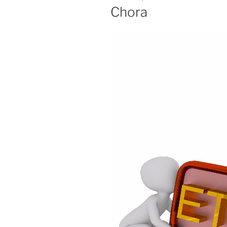
OP
Chora