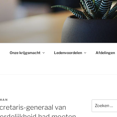
Onze krijgsmacht
Ledenvoordelen
Afdelingen
HAN
Zoeken
retaris-generaal van
naar:
ordelijkheid had moeten