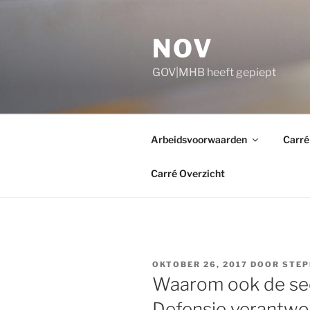
Ga
naar
NOV
de
inhoud
GOV|MHB heeft gepiept
Arbeidsvoorwaarden
Carré
Carré Overzicht
GEPLAATST
OKTOBER 26, 2017
DOOR
STEP
OP
Waarom ook de sec
Defensie verantwo