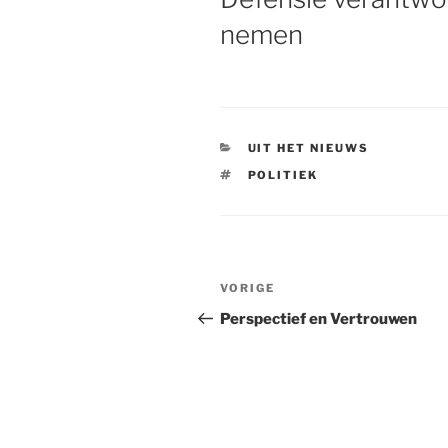
nemen
CATEGORIEËN
UIT HET NIEUWS
TAGS
POLITIEK
Bericht
VORIGE
Vorig
navigatie
bericht
Perspectief en Vertrouwen