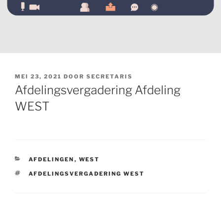
GEPLAATST
MEI 23, 2021
DOOR
SECRETARIS
OP
Afdelingsvergadering Afdeling
WEST
CATEGORIEËN
AFDELINGEN
,
WEST
TAGS
AFDELINGSVERGADERING WEST