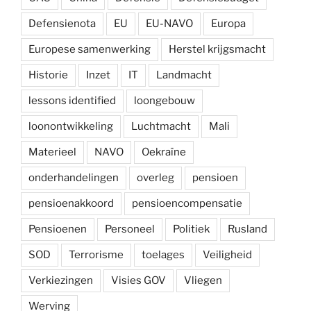
Defensienota
EU
EU-NAVO
Europa
Europese samenwerking
Herstel krijgsmacht
Historie
Inzet
IT
Landmacht
lessons identified
loongebouw
loonontwikkeling
Luchtmacht
Mali
Materieel
NAVO
Oekraïne
onderhandelingen
overleg
pensioen
pensioenakkoord
pensioencompensatie
Pensioenen
Personeel
Politiek
Rusland
SOD
Terrorisme
toelages
Veiligheid
Verkiezingen
Visies GOV
Vliegen
Werving