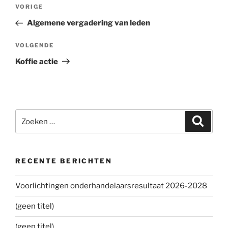
Bericht
VORIGE
Vorig
navigatie
bericht
Algemene vergadering van leden
VOLGENDE
Volgend
bericht
Koffie actie
Zoeken
Zoeke
naar:
RECENTE BERICHTEN
Voorlichtingen onderhandelaarsresultaat 2026-2028
(geen titel)
(geen titel)