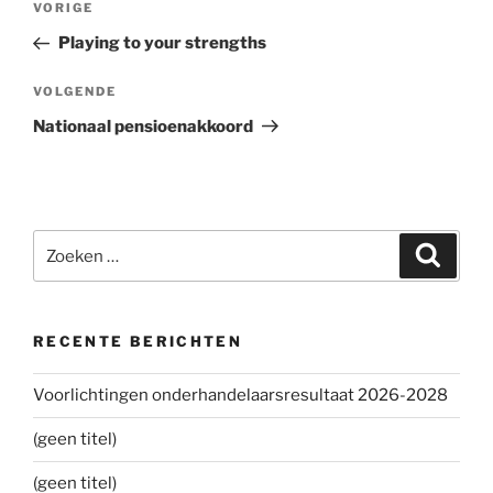
VORIGE
Vorig
navigatie
bericht
Playing to your strengths
VOLGENDE
Volgend
bericht
Nationaal pensioenakkoord
Zoeken
Zoeke
naar:
RECENTE BERICHTEN
Voorlichtingen onderhandelaarsresultaat 2026-2028
(geen titel)
(geen titel)