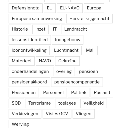
Defensienota
EU
EU-NAVO
Europa
Europese samenwerking
Herstel krijgsmacht
Historie
Inzet
IT
Landmacht
lessons identified
loongebouw
loonontwikkeling
Luchtmacht
Mali
Materieel
NAVO
Oekraïne
onderhandelingen
overleg
pensioen
pensioenakkoord
pensioencompensatie
Pensioenen
Personeel
Politiek
Rusland
SOD
Terrorisme
toelages
Veiligheid
Verkiezingen
Visies GOV
Vliegen
Werving