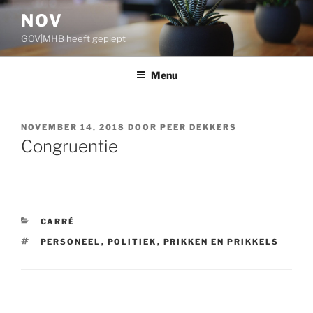
Ga
NOV
naar
GOV|MHB heeft gepiept
de
inhoud
Menu
GEPLAATST
NOVEMBER 14, 2018
DOOR
PEER DEKKERS
OP
Congruentie
CATEGORIEËN
CARRÉ
TAGS
PERSONEEL
,
POLITIEK
,
PRIKKEN EN PRIKKELS
Bericht