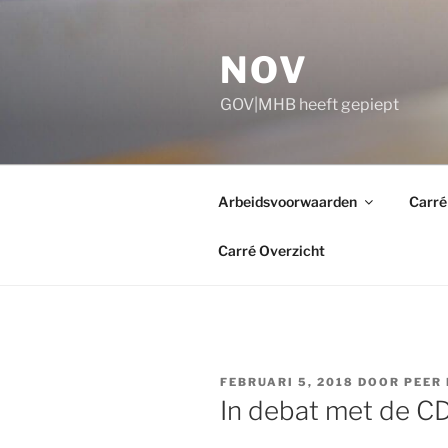
Ga
naar
NOV
de
inhoud
GOV|MHB heeft gepiept
Arbeidsvoorwaarden
Carré
Carré Overzicht
GEPLAATST
FEBRUARI 5, 2018
DOOR
PEER
OP
In debat met de C