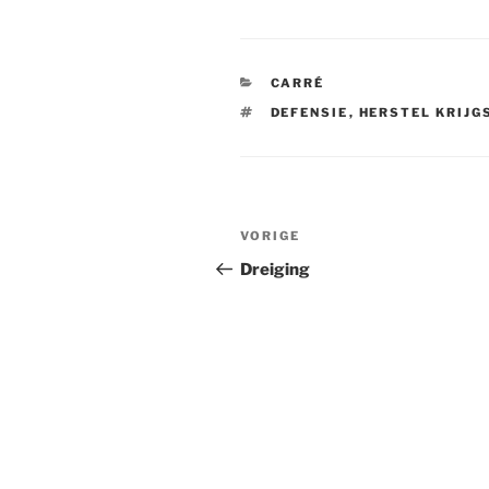
CATEGORIEËN
CARRÉ
TAGS
DEFENSIE
,
HERSTEL KRIJ
Bericht
VORIGE
Vorig
navigatie
bericht
Dreiging