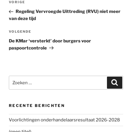
VORIGE
Vorig
navigatie
bericht
Regeling Vervroegde Uittreding (RVU) niet meer
van deze tijd
VOLGENDE
Volgend
bericht
De KMar ‘versterkt’ door burgers voor
paspoortcontrole
Zoeken
Zoeke
naar:
RECENTE BERICHTEN
Voorlichtingen onderhandelaarsresultaat 2026-2028
(geen titel)