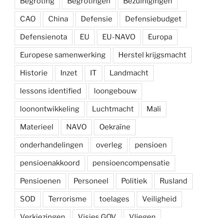
Begroting
Begrotingen
Bezuinigingen
CAO
China
Defensie
Defensiebudget
Defensienota
EU
EU-NAVO
Europa
Europese samenwerking
Herstel krijgsmacht
Historie
Inzet
IT
Landmacht
lessons identified
loongebouw
loonontwikkeling
Luchtmacht
Mali
Materieel
NAVO
Oekraïne
onderhandelingen
overleg
pensioen
pensioenakkoord
pensioencompensatie
Pensioenen
Personeel
Politiek
Rusland
SOD
Terrorisme
toelages
Veiligheid
Verkiezingen
Visies GOV
Vliegen