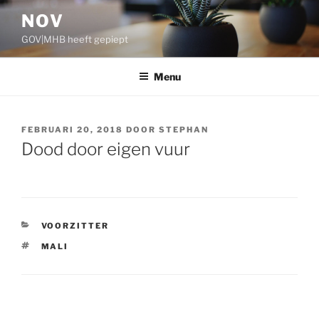
Ga
NOV
naar
GOV|MHB heeft gepiept
de
inhoud
Menu
GEPLAATST
FEBRUARI 20, 2018
DOOR
STEPHAN
OP
Dood door eigen vuur
CATEGORIEËN
VOORZITTER
TAGS
MALI
Bericht