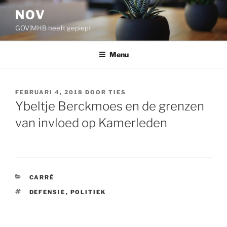
Ga
NOV
naar
GOV|MHB heeft gepiept
de
inhoud
Menu
GEPLAATST
FEBRUARI 4, 2018
DOOR
TIES
OP
Ybeltje Berckmoes en de grenzen
van invloed op Kamerleden
CATEGORIEËN
CARRÉ
TAGS
DEFENSIE
,
POLITIEK