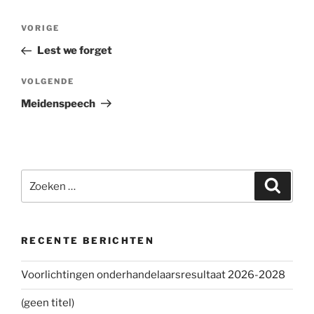
Bericht
VORIGE
Vorig
navigatie
bericht
Lest we forget
VOLGENDE
Volgend
bericht
Meidenspeech
Zoeken
Zoeke
naar:
RECENTE BERICHTEN
Voorlichtingen onderhandelaarsresultaat 2026-2028
(geen titel)