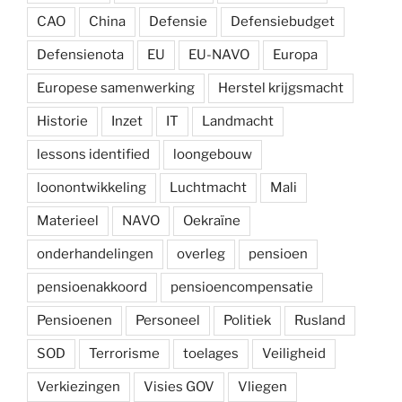
CAO
China
Defensie
Defensiebudget
Defensienota
EU
EU-NAVO
Europa
Europese samenwerking
Herstel krijgsmacht
Historie
Inzet
IT
Landmacht
lessons identified
loongebouw
loonontwikkeling
Luchtmacht
Mali
Materieel
NAVO
Oekraïne
onderhandelingen
overleg
pensioen
pensioenakkoord
pensioencompensatie
Pensioenen
Personeel
Politiek
Rusland
SOD
Terrorisme
toelages
Veiligheid
Verkiezingen
Visies GOV
Vliegen