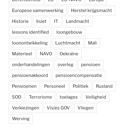
Europese samenwerking
Herstel krijgsmacht
Historie
Inzet
IT
Landmacht
lessons identified
loongebouw
loonontwikkeling
Luchtmacht
Mali
Materieel
NAVO
Oekraïne
onderhandelingen
overleg
pensioen
pensioenakkoord
pensioencompensatie
Pensioenen
Personeel
Politiek
Rusland
SOD
Terrorisme
toelages
Veiligheid
Verkiezingen
Visies GOV
Vliegen
Werving