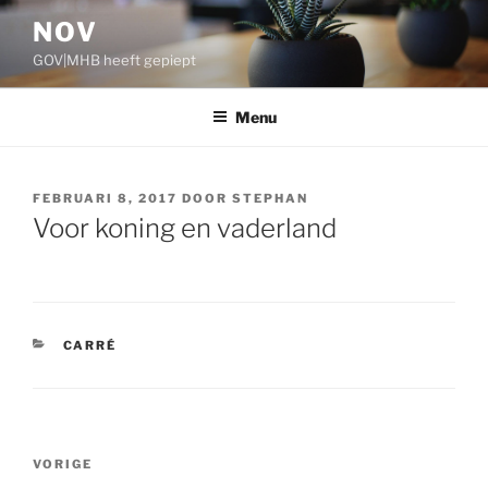
Ga
NOV
naar
GOV|MHB heeft gepiept
de
inhoud
Menu
GEPLAATST
FEBRUARI 8, 2017
DOOR
STEPHAN
OP
Voor koning en vaderland
CATEGORIEËN
CARRÉ
Bericht
VORIGE
Vorig
navigatie