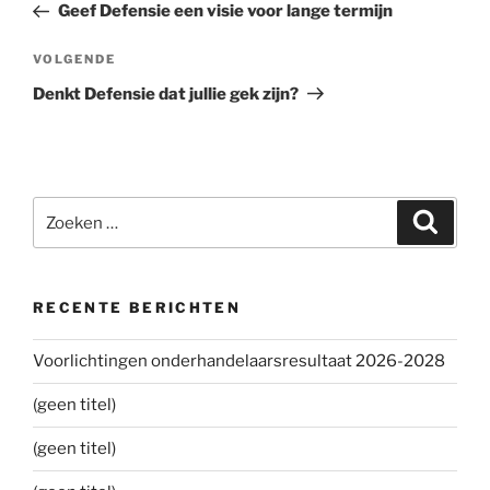
bericht
Geef Defensie een visie voor lange termijn
VOLGENDE
Volgend
bericht
Denkt Defensie dat jullie gek zijn?
Zoeken
Zoeke
naar:
RECENTE BERICHTEN
Voorlichtingen onderhandelaarsresultaat 2026-2028
(geen titel)
(geen titel)