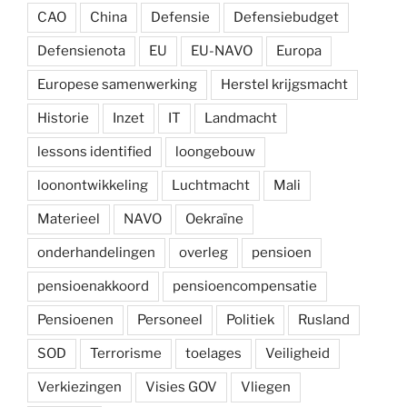
CAO
China
Defensie
Defensiebudget
Defensienota
EU
EU-NAVO
Europa
Europese samenwerking
Herstel krijgsmacht
Historie
Inzet
IT
Landmacht
lessons identified
loongebouw
loonontwikkeling
Luchtmacht
Mali
Materieel
NAVO
Oekraïne
onderhandelingen
overleg
pensioen
pensioenakkoord
pensioencompensatie
Pensioenen
Personeel
Politiek
Rusland
SOD
Terrorisme
toelages
Veiligheid
Verkiezingen
Visies GOV
Vliegen