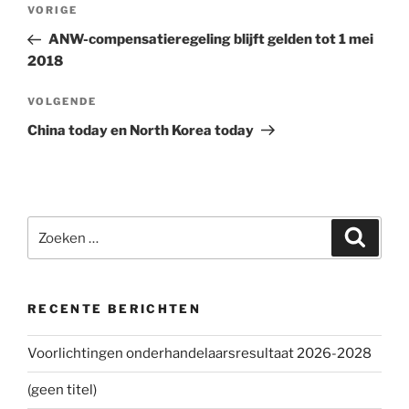
Bericht
VORIGE
Vorig
navigatie
bericht
ANW-compensatieregeling blijft gelden tot 1 mei
2018
VOLGENDE
Volgend
bericht
China today en North Korea today
Zoeken
Zoeke
naar:
RECENTE BERICHTEN
Voorlichtingen onderhandelaarsresultaat 2026-2028
(geen titel)