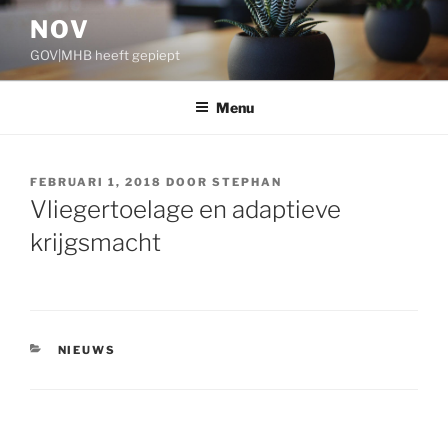
Ga
NOV
naar
GOV|MHB heeft gepiept
de
inhoud
Menu
GEPLAATST
FEBRUARI 1, 2018
DOOR
STEPHAN
OP
Vliegertoelage en adaptieve
krijgsmacht
CATEGORIEËN
NIEUWS