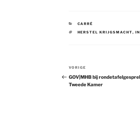
CATEGORIEËN
CARRÉ
TAGS
HERSTEL KRIJGSMACHT
,
I
Bericht
VORIGE
Vorig
navigatie
bericht
GOV|MHB bij rondetafelgespre
Tweede Kamer