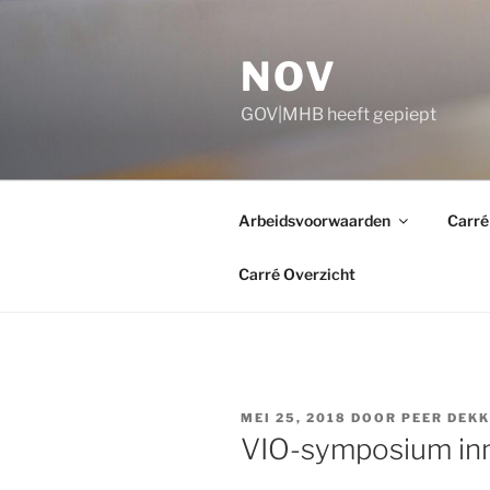
Ga
naar
NOV
de
inhoud
GOV|MHB heeft gepiept
Arbeidsvoorwaarden
Carré
Carré Overzicht
GEPLAATST
MEI 25, 2018
DOOR
PEER DEK
OP
VIO-symposium inno