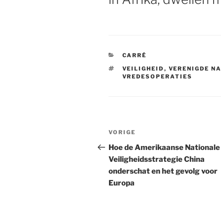
CATEGORIEËN
CARRÉ
TAGS
VEILIGHEID
,
VERENIGDE NA
VREDESOPERATIES
Bericht
VORIGE
Vorig
navigatie
bericht
Hoe de Amerikaanse Nationale
Veiligheidsstrategie China
onderschat en het gevolg voor
Europa