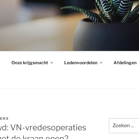
Onze krijgsmacht
Ledenvoordelen
Afdelingen
KERS
Zoeken
d: VN-vredesoperaties
naar:
 met de kraan open?