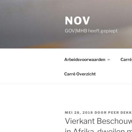
Ga
naar
NOV
de
inhoud
GOV|MHB heeft gepiept
Arbeidsvoorwaarden
Carré
Carré Overzicht
GEPLAATST
MEI 28, 2018
DOOR
PEER DEK
OP
Vierkant Beschouw
in Afrika, dweilen