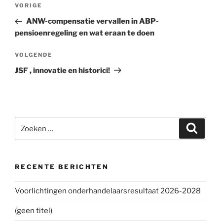
Bericht
VORIGE
Vorig
navigatie
bericht
ANW-compensatie vervallen in ABP-
pensioenregeling en wat eraan te doen
VOLGENDE
Volgend
bericht
JSF , innovatie en historici!
Zoeken
Zoeke
naar:
RECENTE BERICHTEN
Voorlichtingen onderhandelaarsresultaat 2026-2028
(geen titel)