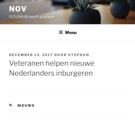
Ga
NOV
naar
GOV|MHB heeft gepiept
de
inhoud
Menu
GEPLAATST
DECEMBER 13, 2017
DOOR
STEPHAN
OP
Veteranen helpen nieuwe
Nederlanders inburgeren
CATEGORIEËN
NIEUWS