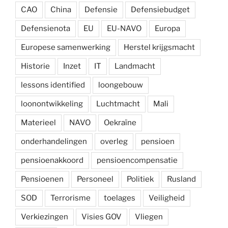
CAO
China
Defensie
Defensiebudget
Defensienota
EU
EU-NAVO
Europa
Europese samenwerking
Herstel krijgsmacht
Historie
Inzet
IT
Landmacht
lessons identified
loongebouw
loonontwikkeling
Luchtmacht
Mali
Materieel
NAVO
Oekraïne
onderhandelingen
overleg
pensioen
pensioenakkoord
pensioencompensatie
Pensioenen
Personeel
Politiek
Rusland
SOD
Terrorisme
toelages
Veiligheid
Verkiezingen
Visies GOV
Vliegen