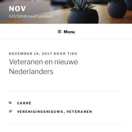
Ga
NOV
naar
GOV|MHB heeft gepiept
de
inhoud
Menu
GEPLAATST
NOVEMBER 16, 2017
DOOR
TIES
OP
Veteranen en nieuwe
Nederlanders
CATEGORIEËN
CARRÉ
TAGS
VERENIGINGSNIEUWS
,
VETERANEN