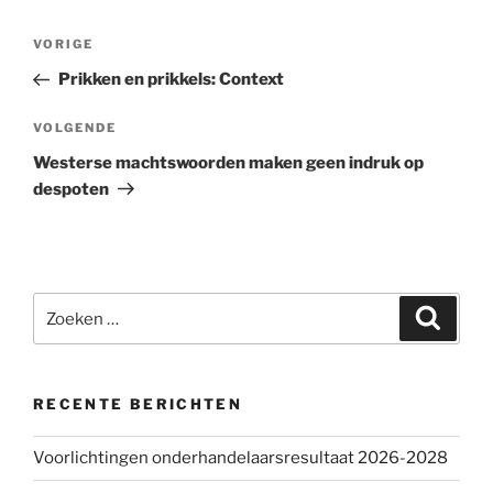
Bericht
VORIGE
Vorig
navigatie
bericht
Prikken en prikkels: Context
VOLGENDE
Volgend
bericht
Westerse machtswoorden maken geen indruk op
despoten
Zoeken
Zoeke
naar:
RECENTE BERICHTEN
Voorlichtingen onderhandelaarsresultaat 2026-2028