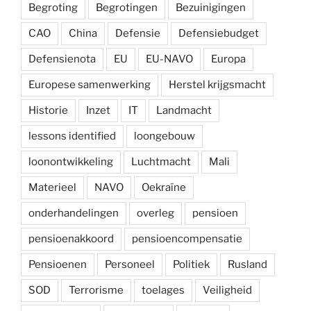
Begroting
Begrotingen
Bezuinigingen
CAO
China
Defensie
Defensiebudget
Defensienota
EU
EU-NAVO
Europa
Europese samenwerking
Herstel krijgsmacht
Historie
Inzet
IT
Landmacht
lessons identified
loongebouw
loonontwikkeling
Luchtmacht
Mali
Materieel
NAVO
Oekraïne
onderhandelingen
overleg
pensioen
pensioenakkoord
pensioencompensatie
Pensioenen
Personeel
Politiek
Rusland
SOD
Terrorisme
toelages
Veiligheid