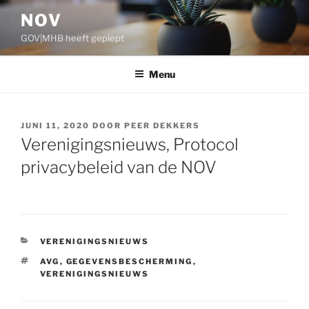
Ga
NOV
naar
GOV|MHB heeft gepiept
de
inhoud
Menu
GEPLAATST
JUNI 11, 2020
DOOR
PEER DEKKERS
OP
Verenigingsnieuws, Protocol
privacybeleid van de NOV
CATEGORIEËN
VERENIGINGSNIEUWS
TAGS
AVG
,
GEGEVENSBESCHERMING
,
VERENIGINGSNIEUWS