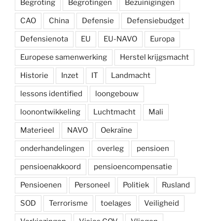
Begroting
Begrotingen
Bezuinigingen
CAO
China
Defensie
Defensiebudget
Defensienota
EU
EU-NAVO
Europa
Europese samenwerking
Herstel krijgsmacht
Historie
Inzet
IT
Landmacht
lessons identified
loongebouw
loonontwikkeling
Luchtmacht
Mali
Materieel
NAVO
Oekraïne
onderhandelingen
overleg
pensioen
pensioenakkoord
pensioencompensatie
Pensioenen
Personeel
Politiek
Rusland
SOD
Terrorisme
toelages
Veiligheid