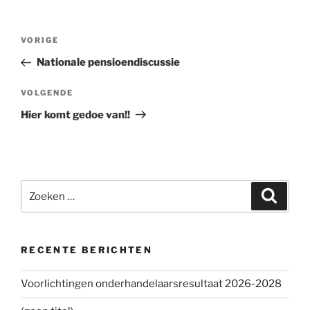
Bericht
VORIGE
Vorig
navigatie
bericht
Nationale pensioendiscussie
VOLGENDE
Volgend
bericht
Hier komt gedoe van!!
Zoeken
Zoeke
naar:
RECENTE BERICHTEN
Voorlichtingen onderhandelaarsresultaat 2026-2028