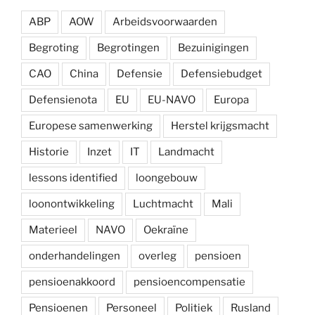
ABP
AOW
Arbeidsvoorwaarden
Begroting
Begrotingen
Bezuinigingen
CAO
China
Defensie
Defensiebudget
Defensienota
EU
EU-NAVO
Europa
Europese samenwerking
Herstel krijgsmacht
Historie
Inzet
IT
Landmacht
lessons identified
loongebouw
loonontwikkeling
Luchtmacht
Mali
Materieel
NAVO
Oekraïne
onderhandelingen
overleg
pensioen
pensioenakkoord
pensioencompensatie
Pensioenen
Personeel
Politiek
Rusland