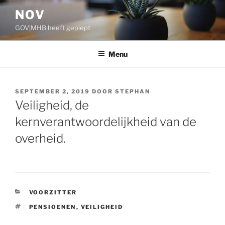
Ga
NOV
naar
GOV|MHB heeft gepiept
de
inhoud
Menu
GEPLAATST
SEPTEMBER 2, 2019
DOOR
STEPHAN
OP
Veiligheid, de
kernverantwoordelijkheid van de
overheid.
CATEGORIEËN
VOORZITTER
TAGS
PENSIOENEN
,
VEILIGHEID