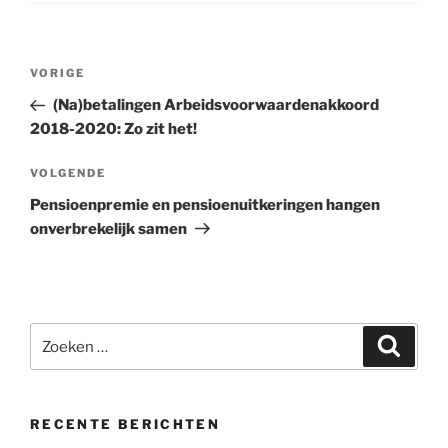
Bericht
VORIGE
Vorig
navigatie
bericht
(Na)betalingen Arbeidsvoorwaardenakkoord
2018-2020: Zo zit het!
VOLGENDE
Volgend
bericht
Pensioenpremie en pensioenuitkeringen hangen
onverbrekelijk samen
Zoeken
Zoeke
naar:
RECENTE BERICHTEN