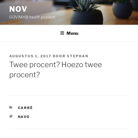
Ga
NOV
naar
GOV|MHB heeft gepiept
de
inhoud
Menu
GEPLAATST
AUGUSTUS 1, 2017
DOOR
STEPHAN
OP
Twee procent? Hoezo twee
procent?
CATEGORIEËN
CARRÉ
TAGS
NAVO