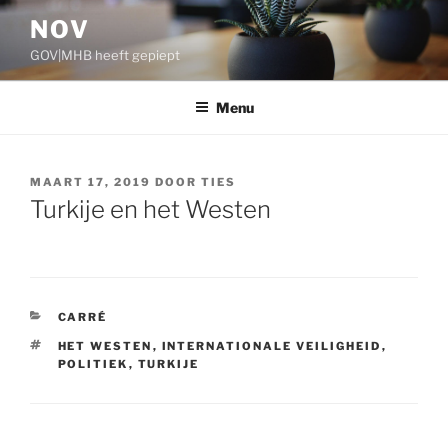
Ga
NOV
naar
GOV|MHB heeft gepiept
de
inhoud
Menu
GEPLAATST
MAART 17, 2019
DOOR
TIES
OP
Turkije en het Westen
CATEGORIEËN
CARRÉ
TAGS
HET WESTEN
,
INTERNATIONALE VEILIGHEID
,
POLITIEK
,
TURKIJE