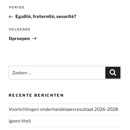
Bericht
VORIGE
Vorig
navigatie
bericht
Egalité, fraternité, securité?
VOLGENDE
Volgend
bericht
Oproepen
Zoeken
Zoeke
naar:
RECENTE BERICHTEN
Voorlichtingen onderhandelaarsresultaat 2026-2028
(geen titel)