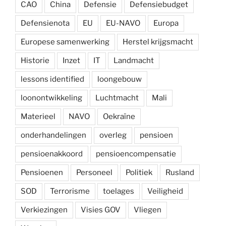
CAO
China
Defensie
Defensiebudget
Defensienota
EU
EU-NAVO
Europa
Europese samenwerking
Herstel krijgsmacht
Historie
Inzet
IT
Landmacht
lessons identified
loongebouw
loonontwikkeling
Luchtmacht
Mali
Materieel
NAVO
Oekraïne
onderhandelingen
overleg
pensioen
pensioenakkoord
pensioencompensatie
Pensioenen
Personeel
Politiek
Rusland
SOD
Terrorisme
toelages
Veiligheid
Verkiezingen
Visies GOV
Vliegen