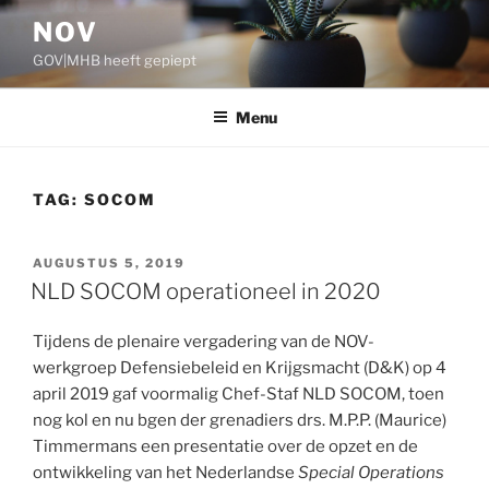
Ga
NOV
naar
GOV|MHB heeft gepiept
de
inhoud
Menu
TAG:
SOCOM
GEPLAATST
AUGUSTUS 5, 2019
OP
NLD SOCOM operationeel in 2020
Tijdens de plenaire vergadering van de NOV-
werkgroep Defensiebeleid en Krijgsmacht (D&K) op 4
april 2019 gaf voormalig Chef-Staf NLD SOCOM, toen
nog kol en nu bgen der grenadiers drs. M.P.P. (Maurice)
Timmermans een presentatie over de opzet en de
ontwikkeling van het Nederlandse
Special Operations