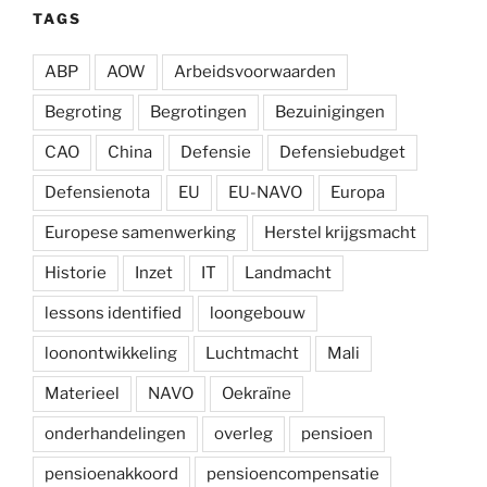
TAGS
ABP
AOW
Arbeidsvoorwaarden
Begroting
Begrotingen
Bezuinigingen
CAO
China
Defensie
Defensiebudget
Defensienota
EU
EU-NAVO
Europa
Europese samenwerking
Herstel krijgsmacht
Historie
Inzet
IT
Landmacht
lessons identified
loongebouw
loonontwikkeling
Luchtmacht
Mali
Materieel
NAVO
Oekraïne
onderhandelingen
overleg
pensioen
pensioenakkoord
pensioencompensatie