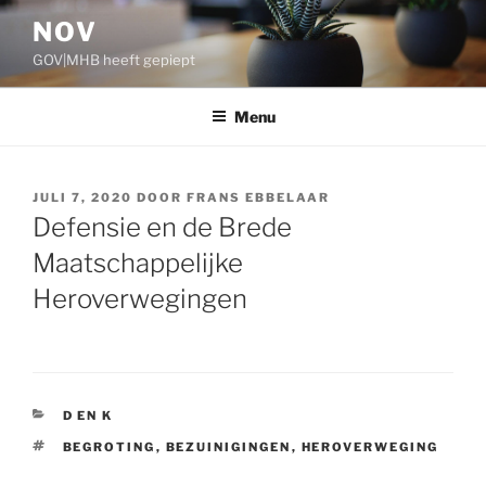
Ga
NOV
naar
GOV|MHB heeft gepiept
de
inhoud
Menu
GEPLAATST
JULI 7, 2020
DOOR
FRANS EBBELAAR
OP
Defensie en de Brede
Maatschappelijke
Heroverwegingen
CATEGORIEËN
D EN K
TAGS
BEGROTING
,
BEZUINIGINGEN
,
HEROVERWEGING