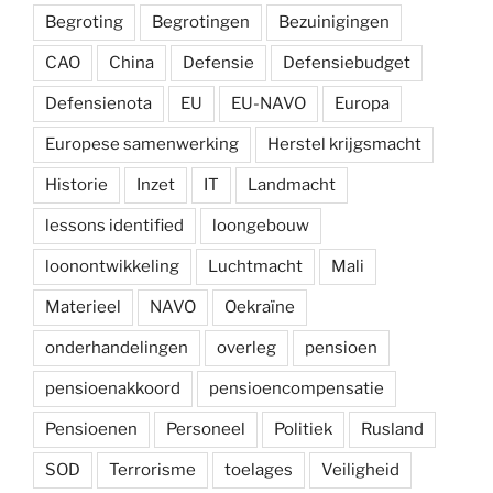
Begroting
Begrotingen
Bezuinigingen
CAO
China
Defensie
Defensiebudget
Defensienota
EU
EU-NAVO
Europa
Europese samenwerking
Herstel krijgsmacht
Historie
Inzet
IT
Landmacht
lessons identified
loongebouw
loonontwikkeling
Luchtmacht
Mali
Materieel
NAVO
Oekraïne
onderhandelingen
overleg
pensioen
pensioenakkoord
pensioencompensatie
Pensioenen
Personeel
Politiek
Rusland
SOD
Terrorisme
toelages
Veiligheid