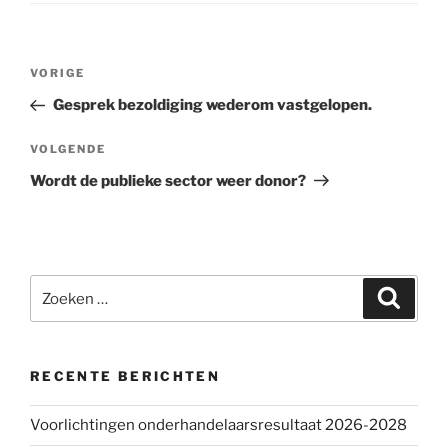
Bericht
VORIGE
Vorig
navigatie
bericht
Gesprek bezoldiging wederom vastgelopen.
VOLGENDE
Volgend
bericht
Wordt de publieke sector weer donor?
Zoeken
Zoeke
naar:
RECENTE BERICHTEN
Voorlichtingen onderhandelaarsresultaat 2026-2028