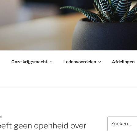
Onze krijgsmacht
Ledenvoordelen
Afdelingen
N
Zoeken
eeft geen openheid over
naar: