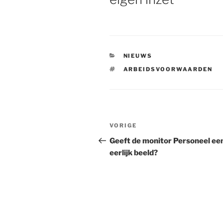
CATEGORIEËN
NIEUWS
TAGS
ARBEIDSVOORWAARDEN
Bericht
VORIGE
Vorig
navigatie
bericht
Geeft de monitor Personeel ee
eerlijk beeld?