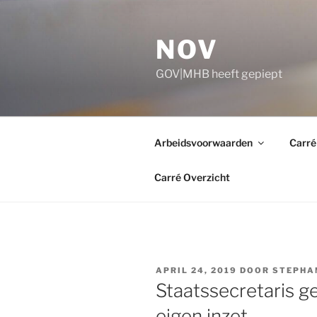
Ga
naar
NOV
de
inhoud
GOV|MHB heeft gepiept
Arbeidsvoorwaarden
Carré
Carré Overzicht
GEPLAATST
APRIL 24, 2019
DOOR
STEPHA
OP
Staatssecretaris g
eigen inzet