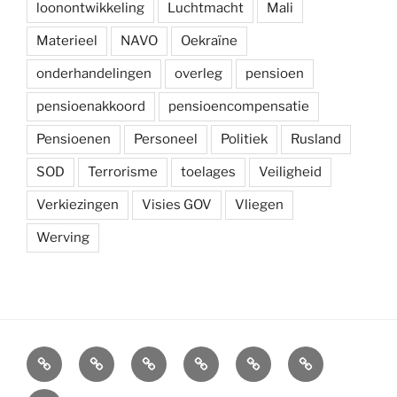
loonontwikkeling
Luchtmacht
Mali
Materieel
NAVO
Oekraïne
onderhandelingen
overleg
pensioen
pensioenakkoord
pensioencompensatie
Pensioenen
Personeel
Politiek
Rusland
SOD
Terrorisme
toelages
Veiligheid
Verkiezingen
Visies GOV
Vliegen
Werving
Arbeidsvoorwaarden
Carré
Onze
Ledenvoordelen
Afdelingen
Symposium
krijgsmacht