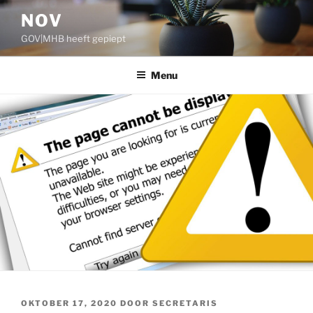
Ga
NOV
naar
GOV|MHB heeft gepiept
de
inhoud
Menu
GEPLAATST
OKTOBER 17, 2020
DOOR
SECRETARIS