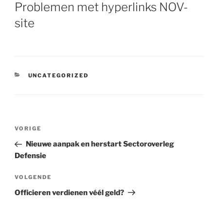
OP
Problemen met hyperlinks NOV-
site
CATEGORIEËN
UNCATEGORIZED
Bericht
VORIGE
Vorig
navigatie
bericht
Nieuwe aanpak en herstart Sectoroverleg
Defensie
VOLGENDE
Volgend
bericht
Officieren verdienen véél geld?