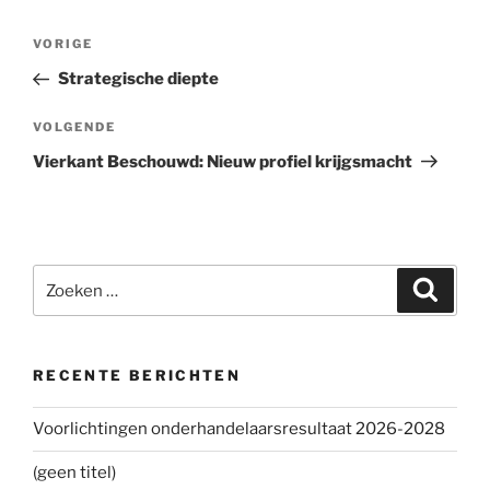
Bericht
VORIGE
Vorig
navigatie
bericht
Strategische diepte
VOLGENDE
Volgend
bericht
Vierkant Beschouwd: Nieuw profiel krijgsmacht
Zoeken
Zoeke
naar:
RECENTE BERICHTEN
Voorlichtingen onderhandelaarsresultaat 2026-2028
(geen titel)