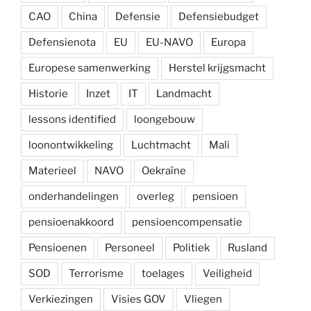
CAO
China
Defensie
Defensiebudget
Defensienota
EU
EU-NAVO
Europa
Europese samenwerking
Herstel krijgsmacht
Historie
Inzet
IT
Landmacht
lessons identified
loongebouw
loonontwikkeling
Luchtmacht
Mali
Materieel
NAVO
Oekraïne
onderhandelingen
overleg
pensioen
pensioenakkoord
pensioencompensatie
Pensioenen
Personeel
Politiek
Rusland
SOD
Terrorisme
toelages
Veiligheid
Verkiezingen
Visies GOV
Vliegen