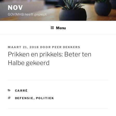
Ga
NOV
naar
GOV|MHB heeft gepiept
de
inhoud
Menu
GEPLAATST
MAART 21, 2018
DOOR
PEER DEKKERS
OP
Prikken en prikkels: Beter ten
Halbe gekeerd
CATEGORIEËN
CARRÉ
TAGS
DEFENSIE
,
POLITIEK