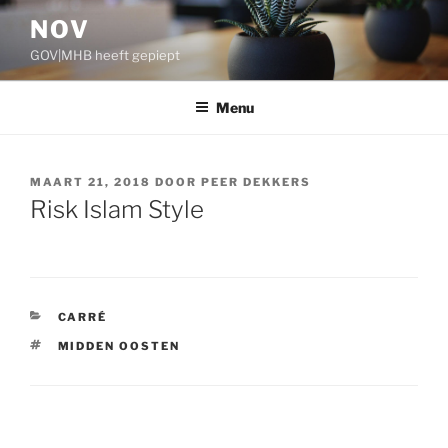
Ga
NOV
naar
GOV|MHB heeft gepiept
de
inhoud
Menu
GEPLAATST
MAART 21, 2018
DOOR
PEER DEKKERS
OP
Risk Islam Style
CATEGORIEËN
CARRÉ
TAGS
MIDDEN OOSTEN
Bericht