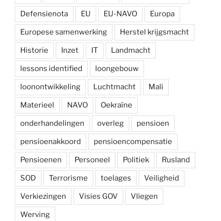
Defensienota
EU
EU-NAVO
Europa
Europese samenwerking
Herstel krijgsmacht
Historie
Inzet
IT
Landmacht
lessons identified
loongebouw
loonontwikkeling
Luchtmacht
Mali
Materieel
NAVO
Oekraïne
onderhandelingen
overleg
pensioen
pensioenakkoord
pensioencompensatie
Pensioenen
Personeel
Politiek
Rusland
SOD
Terrorisme
toelages
Veiligheid
Verkiezingen
Visies GOV
Vliegen
Werving