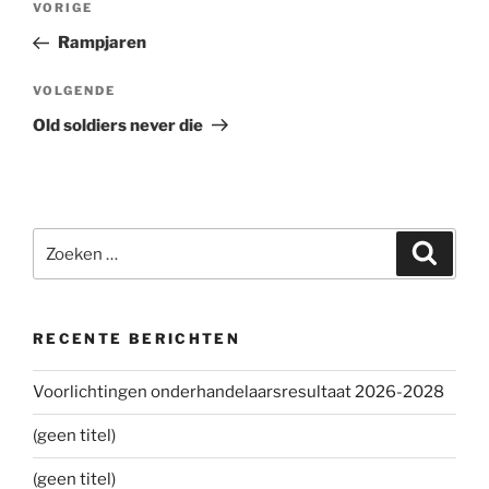
VORIGE
Vorig
navigatie
bericht
Rampjaren
VOLGENDE
Volgend
bericht
Old soldiers never die
Zoeken
Zoeke
naar:
RECENTE BERICHTEN
Voorlichtingen onderhandelaarsresultaat 2026-2028
(geen titel)
(geen titel)