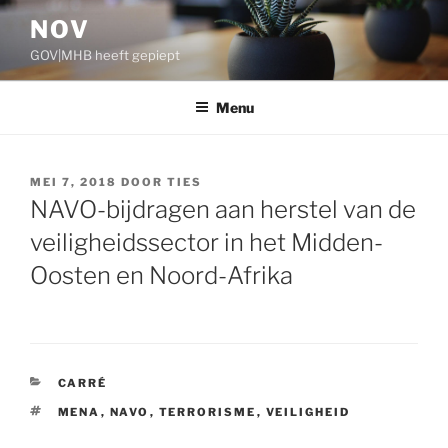
Ga
NOV
naar
GOV|MHB heeft gepiept
de
inhoud
Menu
GEPLAATST
MEI 7, 2018
DOOR
TIES
OP
NAVO-bijdragen aan herstel van de
veiligheidssector in het Midden-
Oosten en Noord-Afrika
CATEGORIEËN
CARRÉ
TAGS
MENA
,
NAVO
,
TERRORISME
,
VEILIGHEID