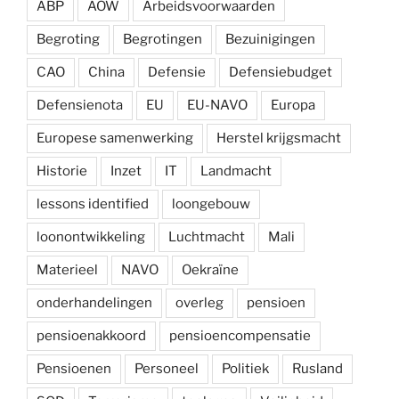
ABP
AOW
Arbeidsvoorwaarden
Begroting
Begrotingen
Bezuinigingen
CAO
China
Defensie
Defensiebudget
Defensienota
EU
EU-NAVO
Europa
Europese samenwerking
Herstel krijgsmacht
Historie
Inzet
IT
Landmacht
lessons identified
loongebouw
loonontwikkeling
Luchtmacht
Mali
Materieel
NAVO
Oekraïne
onderhandelingen
overleg
pensioen
pensioenakkoord
pensioencompensatie
Pensioenen
Personeel
Politiek
Rusland