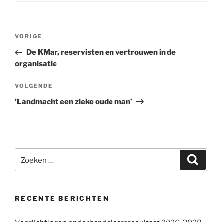
Bericht
VORIGE
Vorig
navigatie
bericht
De KMar, reservisten en vertrouwen in de
organisatie
VOLGENDE
Volgend
bericht
’Landmacht een zieke oude man’
Zoeken
Zoeke
naar:
RECENTE BERICHTEN