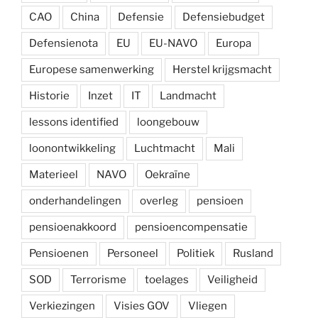
CAO
China
Defensie
Defensiebudget
Defensienota
EU
EU-NAVO
Europa
Europese samenwerking
Herstel krijgsmacht
Historie
Inzet
IT
Landmacht
lessons identified
loongebouw
loonontwikkeling
Luchtmacht
Mali
Materieel
NAVO
Oekraïne
onderhandelingen
overleg
pensioen
pensioenakkoord
pensioencompensatie
Pensioenen
Personeel
Politiek
Rusland
SOD
Terrorisme
toelages
Veiligheid
Verkiezingen
Visies GOV
Vliegen