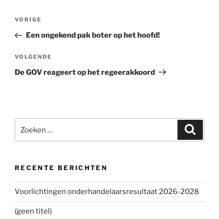
Bericht
VORIGE
Vorig
navigatie
bericht
Een ongekend pak boter op het hoofd!
VOLGENDE
Volgend
bericht
De GOV reageert op het regeerakkoord
Zoeken
Zoeke
naar:
RECENTE BERICHTEN
Voorlichtingen onderhandelaarsresultaat 2026-2028
(geen titel)