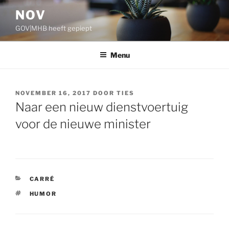
Ga
NOV
naar
GOV|MHB heeft gepiept
de
inhoud
Menu
GEPLAATST
NOVEMBER 16, 2017
DOOR
TIES
OP
Naar een nieuw dienstvoertuig
voor de nieuwe minister
CATEGORIEËN
CARRÉ
TAGS
HUMOR