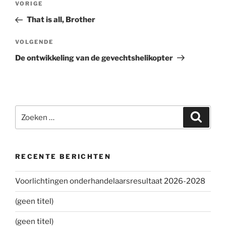
VORIGE
Vorig
navigatie
bericht
That is all, Brother
VOLGENDE
Volgend
bericht
De ontwikkeling van de gevechtshelikopter
Zoeken
Zoeke
naar:
RECENTE BERICHTEN
Voorlichtingen onderhandelaarsresultaat 2026-2028
(geen titel)
(geen titel)