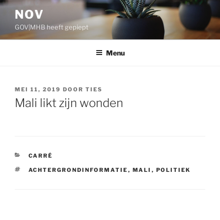
Ga
NOV
naar
GOV|MHB heeft gepiept
de
inhoud
Menu
GEPLAATST
MEI 11, 2019
DOOR
TIES
OP
Mali likt zijn wonden
CATEGORIEËN
CARRÉ
TAGS
ACHTERGRONDINFORMATIE
,
MALI
,
POLITIEK
Bericht