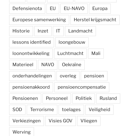
Defensienota
EU
EU-NAVO
Europa
Europese samenwerking
Herstel krijgsmacht
Historie
Inzet
IT
Landmacht
lessons identified
loongebouw
loonontwikkeling
Luchtmacht
Mali
Materieel
NAVO
Oekraïne
onderhandelingen
overleg
pensioen
pensioenakkoord
pensioencompensatie
Pensioenen
Personeel
Politiek
Rusland
SOD
Terrorisme
toelages
Veiligheid
Verkiezingen
Visies GOV
Vliegen
Werving