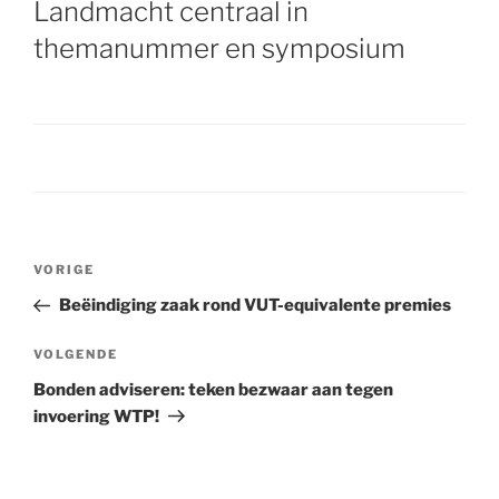
Landmacht centraal in
themanummer en symposium
Bericht
VORIGE
Vorig
navigatie
bericht
Beëindiging zaak rond VUT-equivalente premies
VOLGENDE
Volgend
bericht
Bonden adviseren: teken bezwaar aan tegen
invoering WTP!