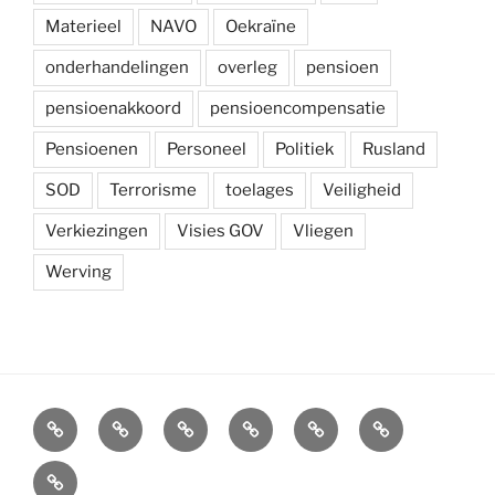
Materieel
NAVO
Oekraïne
onderhandelingen
overleg
pensioen
pensioenakkoord
pensioencompensatie
Pensioenen
Personeel
Politiek
Rusland
SOD
Terrorisme
toelages
Veiligheid
Verkiezingen
Visies GOV
Vliegen
Werving
Arbeidsvoorwaarden
Carré
Onze
Ledenvoordelen
Afdelingen
Symposium
krijgsmacht
Carré