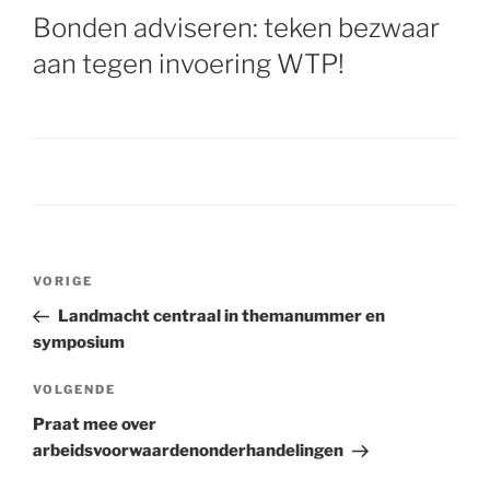
Bonden adviseren: teken bezwaar
aan tegen invoering WTP!
Bericht
VORIGE
Vorig
navigatie
bericht
Landmacht centraal in themanummer en
symposium
VOLGENDE
Volgend
bericht
Praat mee over
arbeidsvoorwaardenonderhandelingen