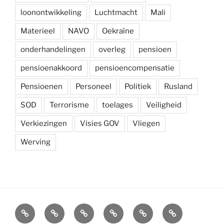
loonontwikkeling
Luchtmacht
Mali
Materieel
NAVO
Oekraïne
onderhandelingen
overleg
pensioen
pensioenakkoord
pensioencompensatie
Pensioenen
Personeel
Politiek
Rusland
SOD
Terrorisme
toelages
Veiligheid
Verkiezingen
Visies GOV
Vliegen
Werving
Arbeidsvoorwaarden
Carré
Onze
Ledenvoordelen
Afdelingen
Symposium
krijgsmacht