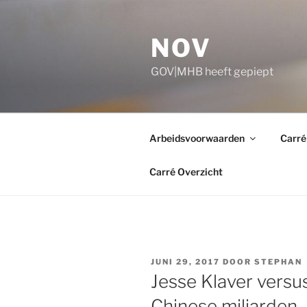
Ga
naar
NOV
de
inhoud
GOV|MHB heeft gepiept
Arbeidsvoorwaarden
Carré
Carré Overzicht
GEPLAATST
JUNI 29, 2017
DOOR
STEPHAN
OP
Jesse Klaver versu
Chinese miljarden