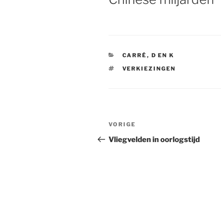
CATEGORIEËN
CARRÉ
,
D EN K
TAGS
VERKIEZINGEN
Bericht
VORIGE
Vorig
navigatie
bericht
Vliegvelden in oorlogstijd