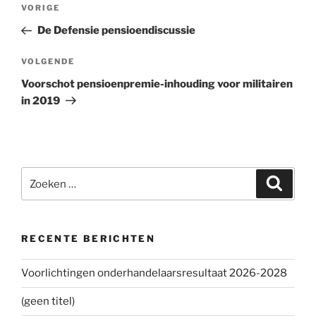
Bericht
VORIGE
Vorig
navigatie
bericht
De Defensie pensioendiscussie
VOLGENDE
Volgend
bericht
Voorschot pensioenpremie-inhouding voor militairen
in 2019
Zoeken
Zoeke
naar:
RECENTE BERICHTEN
Voorlichtingen onderhandelaarsresultaat 2026-2028
(geen titel)