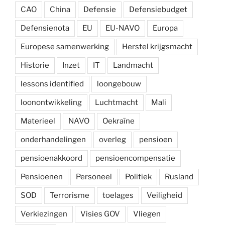
CAO
China
Defensie
Defensiebudget
Defensienota
EU
EU-NAVO
Europa
Europese samenwerking
Herstel krijgsmacht
Historie
Inzet
IT
Landmacht
lessons identified
loongebouw
loonontwikkeling
Luchtmacht
Mali
Materieel
NAVO
Oekraïne
onderhandelingen
overleg
pensioen
pensioenakkoord
pensioencompensatie
Pensioenen
Personeel
Politiek
Rusland
SOD
Terrorisme
toelages
Veiligheid
Verkiezingen
Visies GOV
Vliegen