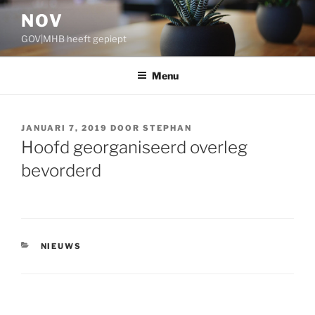
Ga
NOV
naar
GOV|MHB heeft gepiept
de
inhoud
Menu
GEPLAATST
JANUARI 7, 2019
DOOR
STEPHAN
OP
Hoofd georganiseerd overleg
bevorderd
CATEGORIEËN
NIEUWS