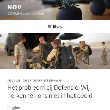
Ga
NOV
naar
GOV|MHB heeft gepiept
de
inhoud
Menu
GEPLAATST
JULI 18, 2017
DOOR
STEPHAN
OP
Het probleem bij Defensie: Wij
herkennen ons niet in het beeld
plugins