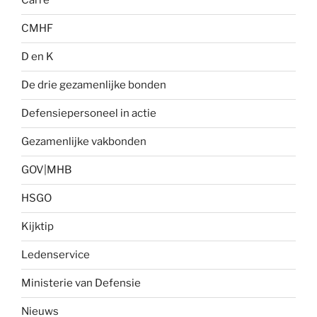
Carré
CMHF
D en K
De drie gezamenlijke bonden
Defensiepersoneel in actie
Gezamenlijke vakbonden
GOV|MHB
HSGO
Kijktip
Ledenservice
Ministerie van Defensie
Nieuws