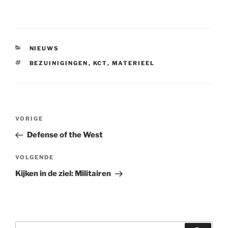
CATEGORIEËN
NIEUWS
TAGS
BEZUINIGINGEN
,
KCT
,
MATERIEEL
Bericht
VORIGE
Vorig
navigatie
bericht
Defense of the West
VOLGENDE
Volgend
bericht
Kijken in de ziel: Militairen
Zoeken