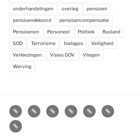
onderhandelingen
overleg
pensioen
pensioenakkoord
pensioencompensatie
Pensioenen
Personeel
Politiek
Rusland
SOD
Terrorisme
toelages
Veiligheid
Verkiezingen
Visies GOV
Vliegen
Werving
Arbeidsvoorwaarden
Carré
Onze
Ledenvoordelen
Afdelingen
Symposium
krijgsmacht
Carré
Overzicht