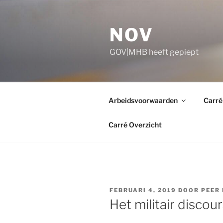
Ga
naar
NOV
de
inhoud
GOV|MHB heeft gepiept
Arbeidsvoorwaarden
Carré
Carré Overzicht
GEPLAATST
FEBRUARI 4, 2019
DOOR
PEER
OP
Het militair discou