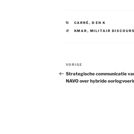
CATEGORIEËN
CARRÉ
,
D EN K
TAGS
KMAR
,
MILITAIR DISCOUR
Bericht
VORIGE
Vorig
navigatie
bericht
Strategische communicatie va
NAVO over hybride oorlogvoer