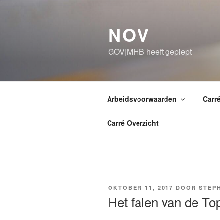
Ga
naar
NOV
de
inhoud
GOV|MHB heeft gepiept
Arbeidsvoorwaarden
Carr
Carré Overzicht
GEPLAATST
OKTOBER 11, 2017
DOOR
STEP
OP
Het falen van de Top