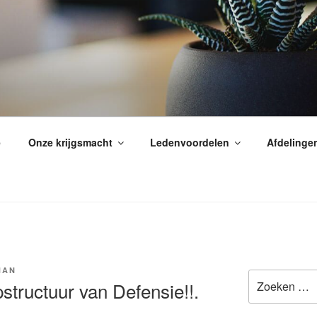
é
Onze krijgsmacht
Ledenvoordelen
Afdelinge
HAN
Zoeken
structuur van Defensie!!.
naar: