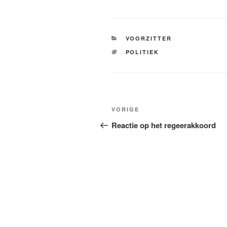
CATEGORIEËN
VOORZITTER
TAGS
POLITIEK
Bericht
Vorig
VORIGE
navigatie
bericht
Reactie op het regeerakkoord