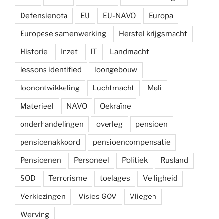
Defensienota
EU
EU-NAVO
Europa
Europese samenwerking
Herstel krijgsmacht
Historie
Inzet
IT
Landmacht
lessons identified
loongebouw
loonontwikkeling
Luchtmacht
Mali
Materieel
NAVO
Oekraïne
onderhandelingen
overleg
pensioen
pensioenakkoord
pensioencompensatie
Pensioenen
Personeel
Politiek
Rusland
SOD
Terrorisme
toelages
Veiligheid
Verkiezingen
Visies GOV
Vliegen
Werving