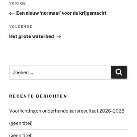
Bericht
VORIGE
Vorig
navigatie
bericht
Een nieuw ‘normaal’ voor de krijgsmacht
VOLGENDE
Volgend
bericht
Het grote waterbed
Zoeken
Zoeke
naar:
RECENTE BERICHTEN
Voorlichtingen onderhandelaarsresultaat 2026-2028
(geen titel)
(geen titel)