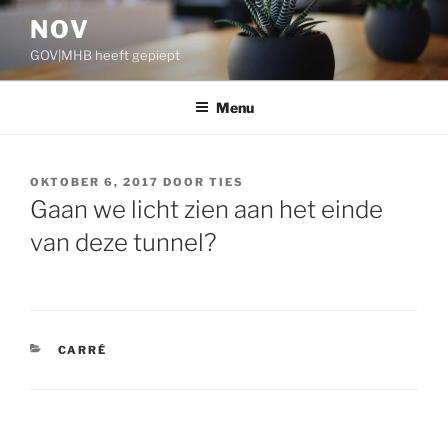
Ga
NOV
naar
GOV|MHB heeft gepiept
de
inhoud
Menu
GEPLAATST
OKTOBER 6, 2017
DOOR
TIES
OP
Gaan we licht zien aan het einde
van deze tunnel?
CATEGORIEËN
CARRÉ