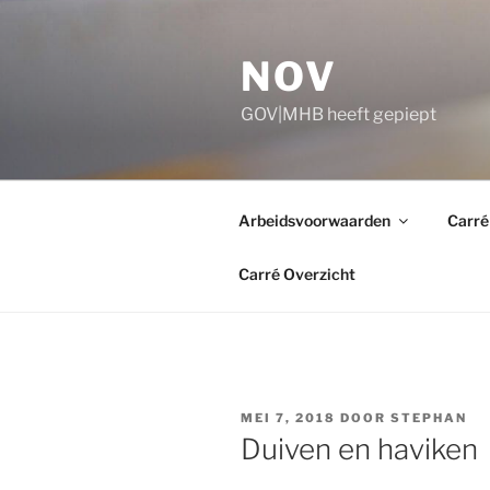
Ga
naar
NOV
de
inhoud
GOV|MHB heeft gepiept
Arbeidsvoorwaarden
Carré
Carré Overzicht
GEPLAATST
MEI 7, 2018
DOOR
STEPHAN
OP
Duiven en haviken