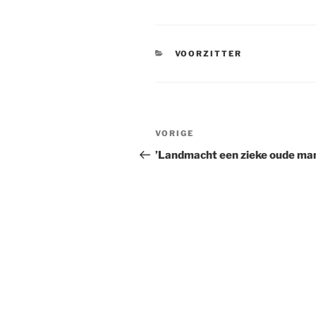
CATEGORIEËN
VOORZITTER
Bericht
VORIGE
Vorig
navigatie
bericht
’Landmacht een zieke oude ma