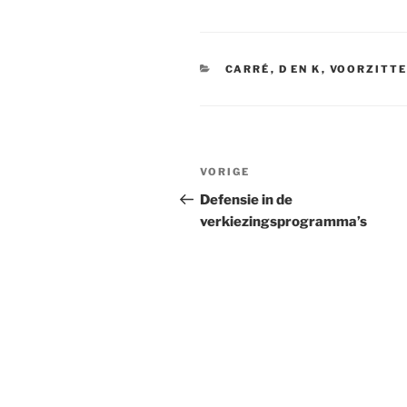
CATEGORIEËN
CARRÉ
,
D EN K
,
VOORZITT
Bericht
VORIGE
Vorig
navigatie
bericht
Defensie in de
verkiezingsprogramma’s