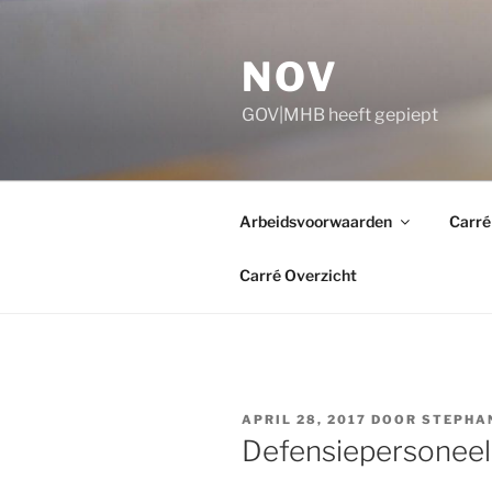
Ga
naar
NOV
de
inhoud
GOV|MHB heeft gepiept
Arbeidsvoorwaarden
Carré
Carré Overzicht
GEPLAATST
APRIL 28, 2017
DOOR
STEPHA
OP
Defensiepersoneel