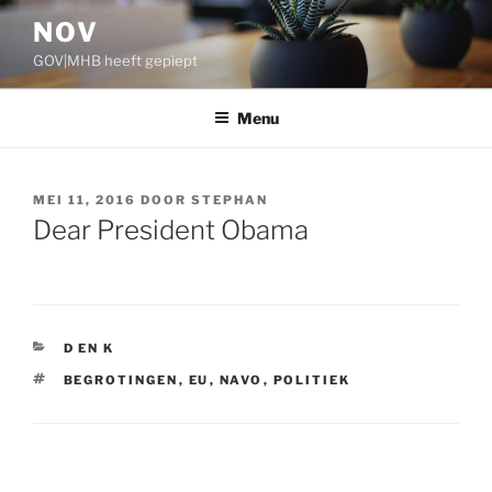
Ga
NOV
naar
GOV|MHB heeft gepiept
de
inhoud
Menu
GEPLAATST
MEI 11, 2016
DOOR
STEPHAN
OP
Dear President Obama
CATEGORIEËN
D EN K
TAGS
BEGROTINGEN
,
EU
,
NAVO
,
POLITIEK
Bericht