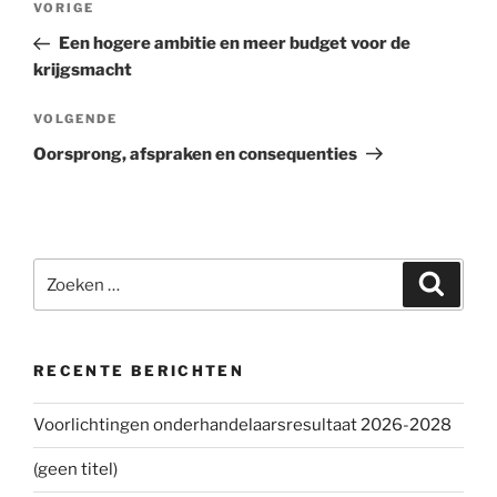
VORIGE
Vorig
navigatie
bericht
Een hogere ambitie en meer budget voor de
krijgsmacht
VOLGENDE
Volgend
bericht
Oorsprong, afspraken en consequenties
Zoeken
Zoeke
naar:
RECENTE BERICHTEN
Voorlichtingen onderhandelaarsresultaat 2026-2028
(geen titel)