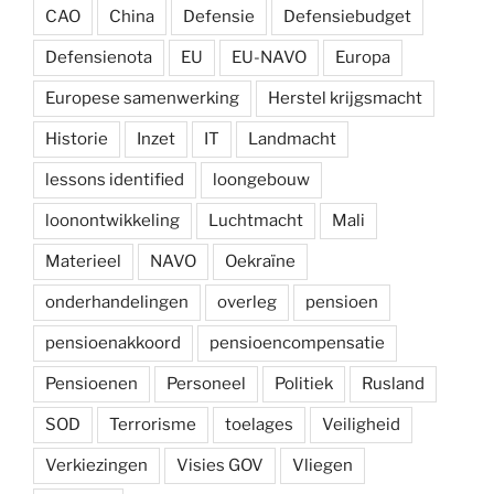
CAO
China
Defensie
Defensiebudget
Defensienota
EU
EU-NAVO
Europa
Europese samenwerking
Herstel krijgsmacht
Historie
Inzet
IT
Landmacht
lessons identified
loongebouw
loonontwikkeling
Luchtmacht
Mali
Materieel
NAVO
Oekraïne
onderhandelingen
overleg
pensioen
pensioenakkoord
pensioencompensatie
Pensioenen
Personeel
Politiek
Rusland
SOD
Terrorisme
toelages
Veiligheid
Verkiezingen
Visies GOV
Vliegen