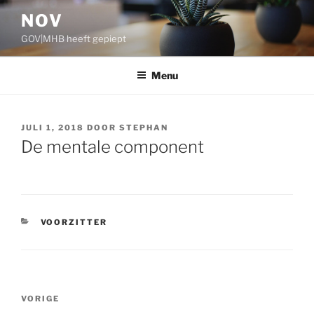
Ga
NOV
naar
GOV|MHB heeft gepiept
de
inhoud
Menu
GEPLAATST
JULI 1, 2018
DOOR
STEPHAN
OP
De mentale component
CATEGORIEËN
VOORZITTER
Bericht
VORIGE
Vorig
navigatie