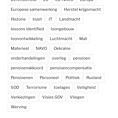
Europese samenwerking
Herstel krijgsmacht
Historie
Inzet
IT
Landmacht
lessons identified
loongebouw
loonontwikkeling
Luchtmacht
Mali
Materieel
NAVO
Oekraïne
onderhandelingen
overleg
pensioen
pensioenakkoord
pensioencompensatie
Pensioenen
Personeel
Politiek
Rusland
SOD
Terrorisme
toelages
Veiligheid
Verkiezingen
Visies GOV
Vliegen
Werving