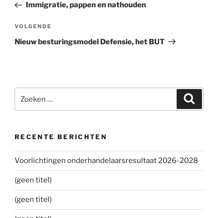
bericht
Immigratie, pappen en nathouden
VOLGENDE
Volgend
bericht
Nieuw besturingsmodel Defensie, het BUT
Zoeken
Zoeke
naar:
RECENTE BERICHTEN
Voorlichtingen onderhandelaarsresultaat 2026-2028
(geen titel)
(geen titel)