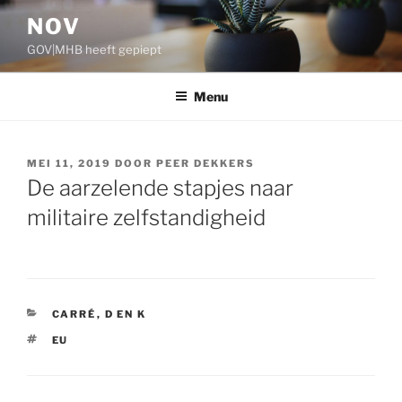
Ga
NOV
naar
GOV|MHB heeft gepiept
de
inhoud
Menu
GEPLAATST
MEI 11, 2019
DOOR
PEER DEKKERS
OP
De aarzelende stapjes naar
militaire zelfstandigheid
CATEGORIEËN
CARRÉ
,
D EN K
TAGS
EU