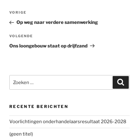
Bericht
VORIGE
Vorig
navigatie
bericht
Op weg naar verdere samenwerking
VOLGENDE
Volgend
bericht
Ons loongebouw staat op drijfzand
Zoeken
Zoeke
naar:
RECENTE BERICHTEN
Voorlichtingen onderhandelaarsresultaat 2026-2028
(geen titel)