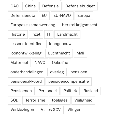
CAO
China
Defensie
Defensiebudget
Defensienota
EU
EU-NAVO
Europa
Europese samenwerking
Herstel krijgsmacht
Historie
Inzet
IT
Landmacht
lessons identified
loongebouw
loonontwikkeling
Luchtmacht
Mali
Materieel
NAVO
Oekraïne
onderhandelingen
overleg
pensioen
pensioenakkoord
pensioencompensatie
Pensioenen
Personeel
Politiek
Rusland
SOD
Terrorisme
toelages
Veiligheid
Verkiezingen
Visies GOV
Vliegen