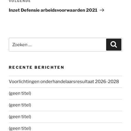
VOLGENDE
Volgend
bericht
Inzet Defensie arbeidsvoorwaarden 2021
Zoeken
Zoeke
naar:
RECENTE BERICHTEN
Voorlichtingen onderhandelaarsresultaat 2026-2028
(geen titel)
(geen titel)
(geen titel)
(geen titel)