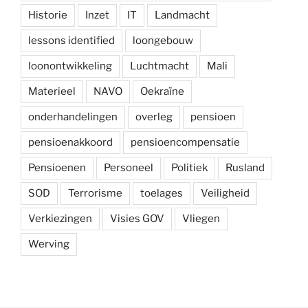
Historie
Inzet
IT
Landmacht
lessons identified
loongebouw
loonontwikkeling
Luchtmacht
Mali
Materieel
NAVO
Oekraïne
onderhandelingen
overleg
pensioen
pensioenakkoord
pensioencompensatie
Pensioenen
Personeel
Politiek
Rusland
SOD
Terrorisme
toelages
Veiligheid
Verkiezingen
Visies GOV
Vliegen
Werving