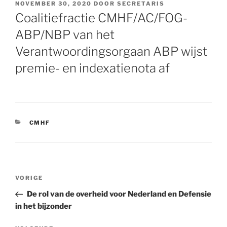
GEPLAATST
NOVEMBER 30, 2020
DOOR
SECRETARIS
OP
Coalitiefractie CMHF/AC/FOG-
ABP/NBP van het
Verantwoordingsorgaan ABP wijst
premie- en indexatienota af
CATEGORIEËN
CMHF
Bericht
VORIGE
Vorig
navigatie
bericht
De rol van de overheid voor Nederland en Defensie
in het bijzonder