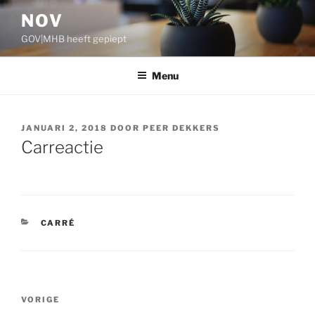
Ga
NOV
naar
GOV|MHB heeft gepiept
de
inhoud
Menu
GEPLAATST
JANUARI 2, 2018
DOOR
PEER DEKKERS
OP
Carreactie
CATEGORIEËN
CARRÉ
Bericht
VORIGE
Vorig
navigatie