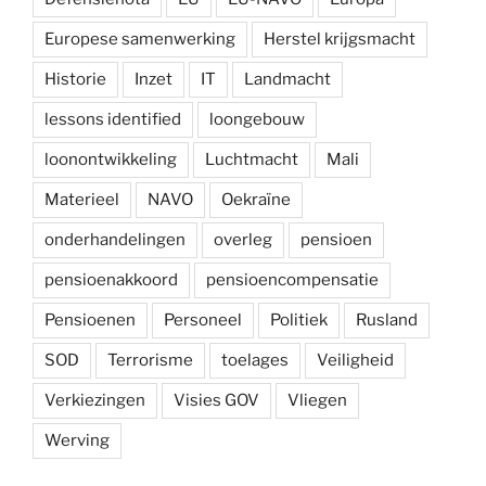
Europese samenwerking
Herstel krijgsmacht
Historie
Inzet
IT
Landmacht
lessons identified
loongebouw
loonontwikkeling
Luchtmacht
Mali
Materieel
NAVO
Oekraïne
onderhandelingen
overleg
pensioen
pensioenakkoord
pensioencompensatie
Pensioenen
Personeel
Politiek
Rusland
SOD
Terrorisme
toelages
Veiligheid
Verkiezingen
Visies GOV
Vliegen
Werving