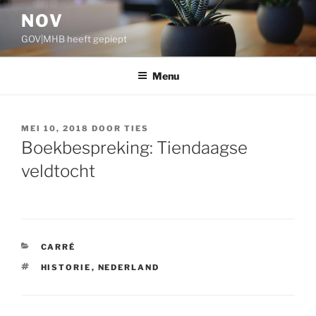
Ga
NOV
naar
GOV|MHB heeft gepiept
de
inhoud
Menu
GEPLAATST
MEI 10, 2018
DOOR
TIES
OP
Boekbespreking: Tiendaagse
veldtocht
CATEGORIEËN
CARRÉ
TAGS
HISTORIE
,
NEDERLAND