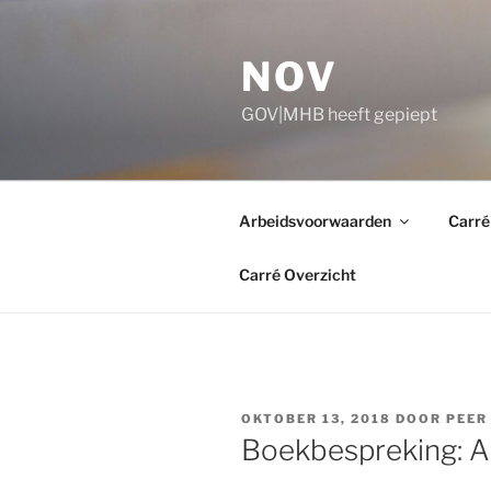
Ga
naar
NOV
de
inhoud
GOV|MHB heeft gepiept
Arbeidsvoorwaarden
Carré
Carré Overzicht
GEPLAATST
OKTOBER 13, 2018
DOOR
PEER
OP
Boekbespreking: A