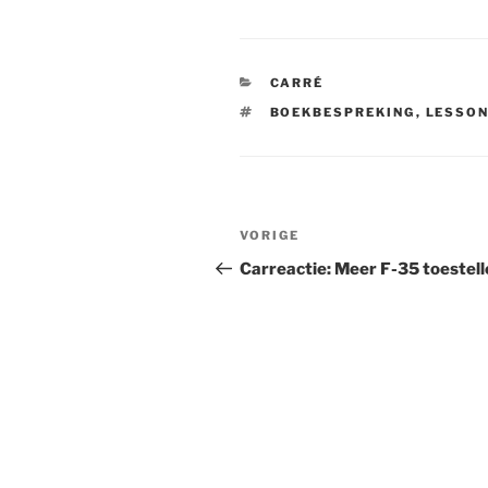
CATEGORIEËN
CARRÉ
TAGS
BOEKBESPREKING
,
LESSON
Bericht
VORIGE
Vorig
navigatie
bericht
Carreactie: Meer F-35 toestell